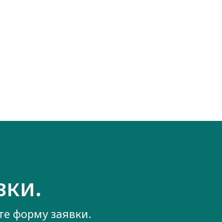
вки.
е форму заявки.