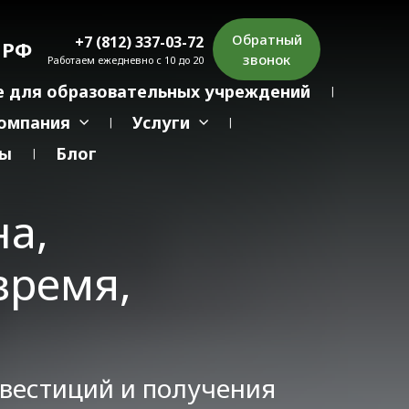
Обратный
+7 (812) 337-03-72
 РФ
звонок
Работаем ежедневно с 10 до 20
 для образовательных учреждений
омпания
Услуги
ты
Блог
на,
время,
нвестиций и получения