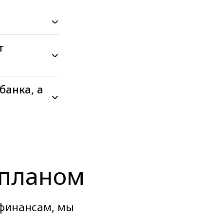
т
банка, а
 планом
 финансам, мы